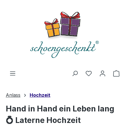
alt springen
Du hast 0 Produ
Ware
Anlass
Hochzeit
Hand in Hand ein Leben lang
💍 Laterne Hochzeit