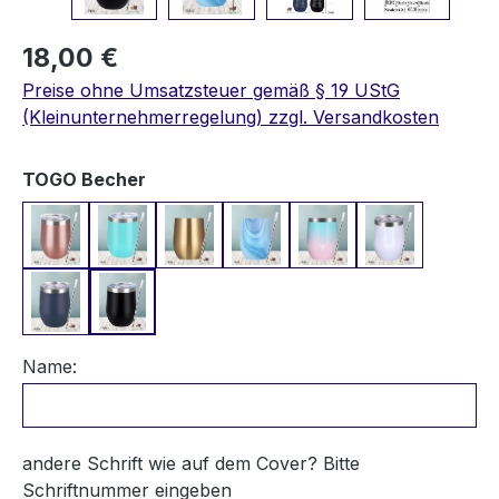
18,00 €
Preise ohne Umsatzsteuer gemäß § 19 UStG
(Kleinunternehmerregelung) zzgl. Versandkosten
auswählen
TOGO Becher
Rosegold
Türkis
Champagner Gold
Blauer Marmor
Blau-Rosa Schimmer
Weiß Schim
Dunkelblau
Schwarz
Name:
andere Schrift wie auf dem Cover? Bitte
Schriftnummer eingeben