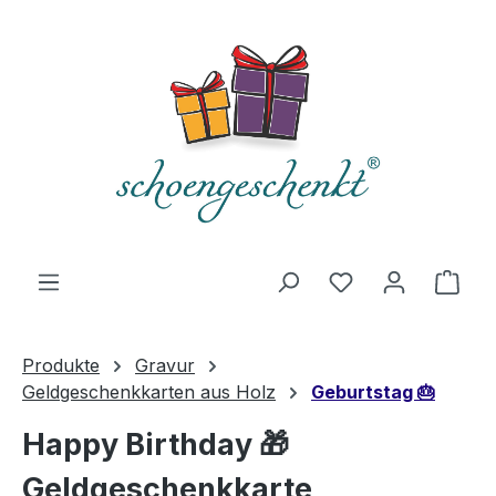
alt springen
Du hast 0 Produ
Ware
Produkte
Gravur
Geldgeschenkkarten aus Holz
Geburtstag 🎂
Happy Birthday 🎁
Geldgeschenkkarte