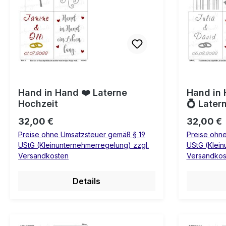
Hand in Hand ❤️ Laterne
Hand in 
Hochzeit
💍 Later
Regulärer Preis:
Regulärer
32,00 €
32,00 €
Preise ohne Umsatzsteuer gemäß § 19
Preise ohn
UStG (Kleinunternehmerregelung) zzgl.
UStG (Klein
Versandkosten
Versandkos
Details