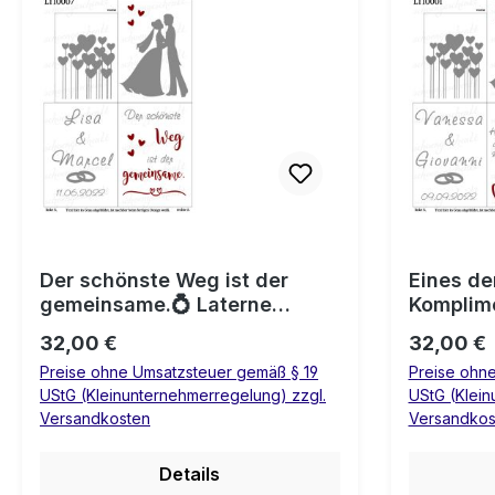
Der schönste Weg ist der
Eines de
gemeinsame.💍 Laterne
Komplimente
Hochzeit
Mensch m
Regulärer Preis:
Regulärer
32,00 €
32,00 €
Wunsch n
Preise ohne Umsatzsteuer gemäß § 19
Preise ohn
Laterne 
UStG (Kleinunternehmerregelung) zzgl.
UStG (Klein
Versandkosten
Versandkos
Details