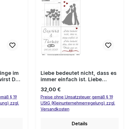
Dinge im
Liebe bedeutet nicht, dass es
wirst Du
immer einfach ist. Liebe
tstellen,
bedeutet aber, dass es die
Regulärer Preis:
32,00 €
💍
Mühe wert ist.💍 Laterne
emäß § 19
Preise ohne Umsatzsteuer gemäß § 19
Hochzeit
ung) zzgl.
UStG (Kleinunternehmerregelung) zzgl.
Versandkosten
Details