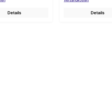
ten
Versandkosten
t
Details
Details