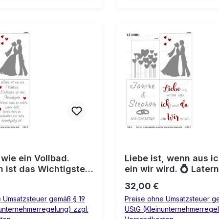
 wie ein Vollbad.
Liebe ist, wenn aus i
n ist das Wichtigste.
ein wir wird. 💍 Later
n es schön warm
Hochzeit
 Preis:
Regulärer Preis:
32,00 €
nn man es
e Umsatzsteuer gemäß § 19
Preise ohne Umsatzsteuer g
n,bis man
unternehmerregelung) zzgl.
UStG (Kleinunternehmerregel
t. 💍 Laterne