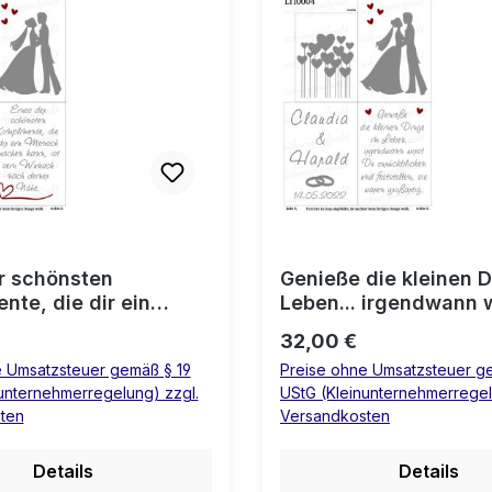
r schönsten
Genieße die kleinen 
, die dir ein
Leben... irgendwann 
achen kann, ist sein
zurückblicken und fes
 Preis:
Regulärer Preis:
32,00 €
ach deiner Nähe. 💍
sie waren großartig. 
e Umsatzsteuer gemäß § 19
Preise ohne Umsatzsteuer g
Hochzeit
Laterne Hochzeit
unternehmerregelung) zzgl.
UStG (Kleinunternehmerregel
ten
Versandkosten
Details
Details