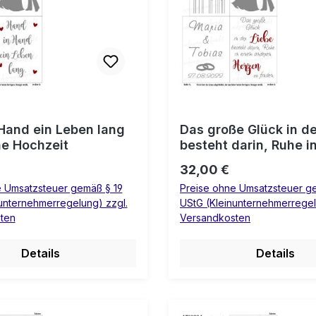
Hand ein Leben lang
Das große Glück in de
ne Hochzeit
besteht darin, Ruhe i
anderen Herzen zu fi
 Preis:
Regulärer Preis:
32,00 €
Laterne Hochzeit
e Umsatzsteuer gemäß § 19
Preise ohne Umsatzsteuer g
unternehmerregelung) zzgl.
UStG (Kleinunternehmerregel
ten
Versandkosten
Details
Details