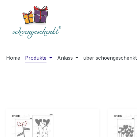
springen
Zur Hauptnavigation springen
Home
Produkte
Anlass
über schoengeschenkt