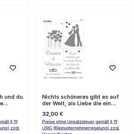
ch und du
Nichts schöneres gibt es auf
ne
der Welt, als Liebe die ein
Leben hält… 💍 Laterne
Regulärer Preis:
32,00 €
Hochzeit
emäß § 19
Preise ohne Umsatzsteuer gemäß § 19
ung) zzgl.
UStG (Kleinunternehmerregelung) zzgl.