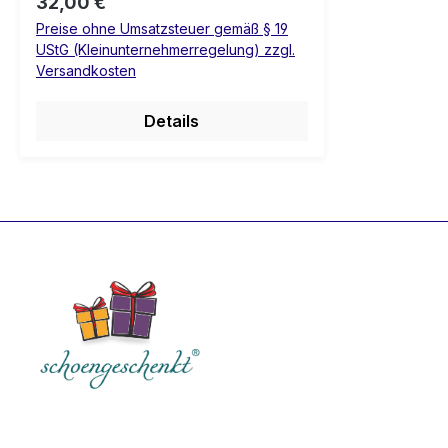
Regulärer Preis:
32,00 €
Entscheidung für das ganze
Preise ohne Umsatzsteuer gemäß § 19
Leben 💍 Laterne Hochzeit
UStG (Kleinunternehmerregelung) zzgl.
Versandkosten
Details