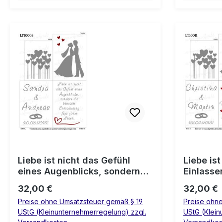
Liebe ist nicht das Gefühl
Liebe ist
eines Augenblicks, sondern
Einlasse
die bewusste Entscheidung
Wenn ma
Regulärer Preis:
Regulärer
32,00 €
32,00 €
fürs ganze Leben. 💍 Laterne
hält, ka
Preise ohne Umsatzsteuer gemäß § 19
Preise ohn
Hochzeit
aushalte
UStG (Kleinunternehmerregelung) zzgl.
UStG (Klein
schrumpelig is