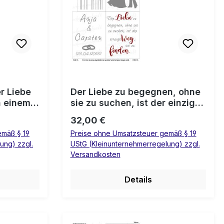
r Liebe
Der Liebe zu begegnen, ohne
n einem
sie zu suchen, ist der einzige
nden. 💍
Weg, sie zu finden.💍 Laterne
Regulärer Preis:
32,00 €
Hochzeit
emäß § 19
Preise ohne Umsatzsteuer gemäß § 19
ung) zzgl.
UStG (Kleinunternehmerregelung) zzgl.
Versandkosten
Details