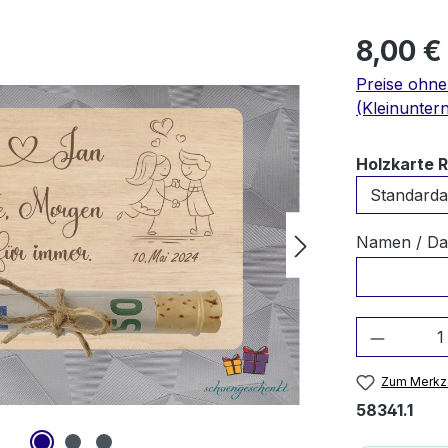
8,00 €
Preise ohn
(Kleinunter
Holzkarte 
Namen / Da
Produkt
Zum Merkze
58341.1