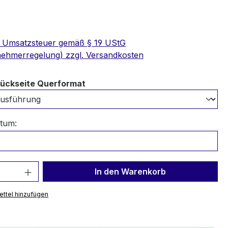
e Umsatzsteuer gemäß § 19 UStG
nehmerregelung) zzgl. Versandkosten
auswählen
Rückseite Querformat
tum:
 Anzahl: Gib den gewünschten Wert ein 
In den Warenkorb
ttel hinzufügen