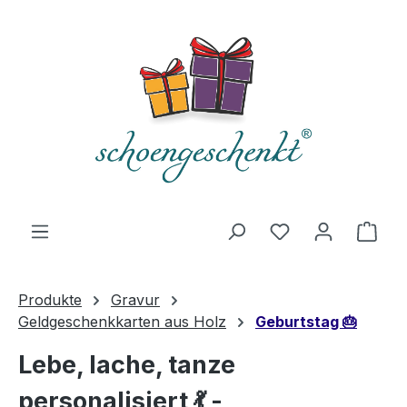
alt springen
Du hast 0 Produ
Ware
Produkte
Gravur
Geldgeschenkkarten aus Holz
Geburtstag 🎂
Lebe, lache, tanze
personalisiert 💃 -