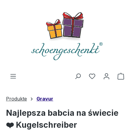
alt springen
Du hast 0 Produ
Ware
Produkte
Gravur
Najlepsza babcia na świecie
❤️ Kugelschreiber