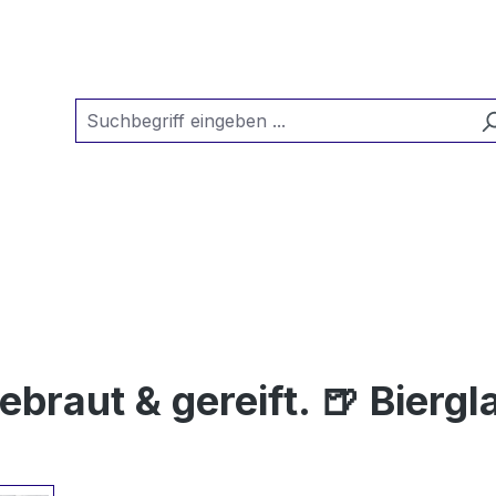
raut & gereift. 🍺 Biergl