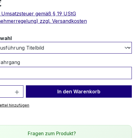
€
e Umsatzsteuer gemäß § 19 UStG
nehmerregelung) zzgl. Versandkosten
auswählen
swahl
Jahrgang
 Anzahl: Gib den gewünschten Wert ein 
In den Warenkorb
ttel hinzufügen
Fragen zum Produkt?