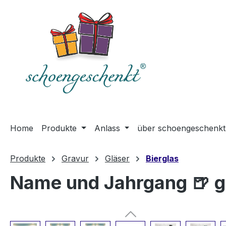
springen
Zur Hauptnavigation springen
Home
Produkte
Anlass
über schoengeschenkt
Produkte
Gravur
Gläser
Bierglas
Name und Jahrgang 🍺 geb