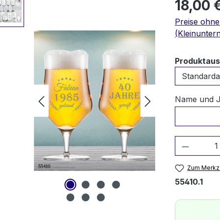
18,00 
Preise ohn
(Kleinunter
Produktau
Name und 
Produkt
Zum Merkze
55410.1