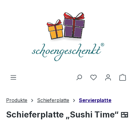
alt springen
Du hast 0 Produ
Ware
Produkte
Schieferplatte
Servierplatte
Schieferplatte „Sushi Time“ 🍱