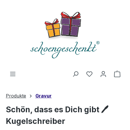
alt springen
Du hast 0 Produ
Ware
Produkte
Gravur
Schön, dass es Dich gibt 🖊️
Kugelschreiber