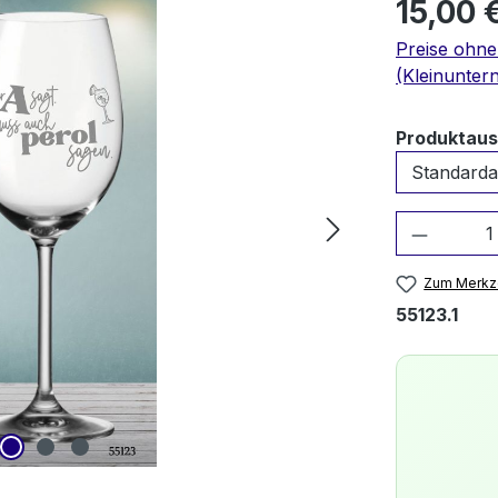
15,00 
Preise ohn
(Kleinunter
Produktau
Produkt
Zum Merkze
55123.1