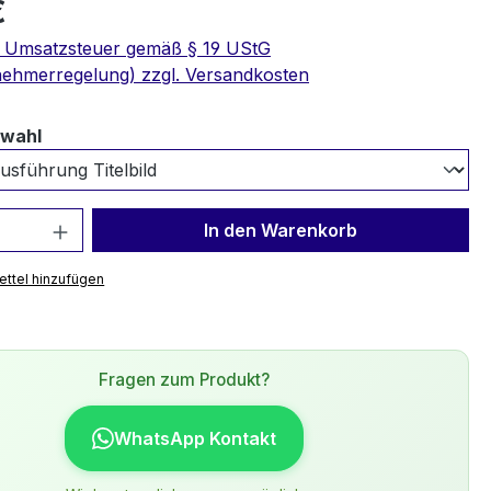
€
e Umsatzsteuer gemäß § 19 UStG
nehmerregelung) zzgl. Versandkosten
auswählen
swahl
 Anzahl: Gib den gewünschten Wert ein 
In den Warenkorb
ttel hinzufügen
Fragen zum Produkt?
WhatsApp Kontakt