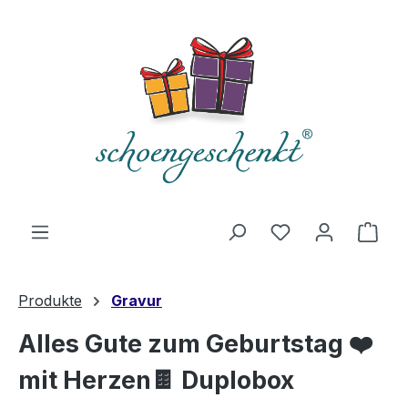
alt springen
Du hast 0 Produ
Ware
Produkte
Gravur
Alles Gute zum Geburtstag ❤️
mit Herzen🍫 Duplobox