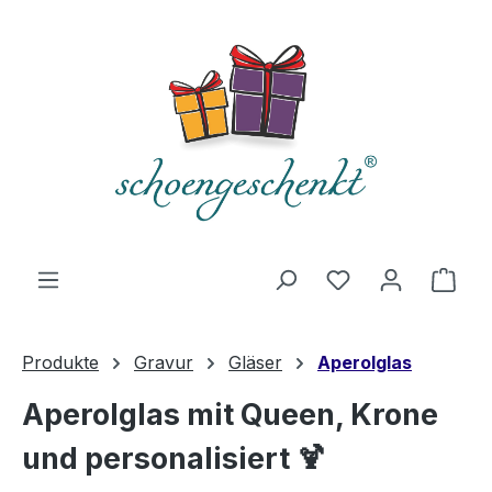
alt springen
Du hast 0 Produ
Ware
Produkte
Gravur
Gläser
Aperolglas
Aperolglas mit Queen, Krone
und personalisiert 🍹