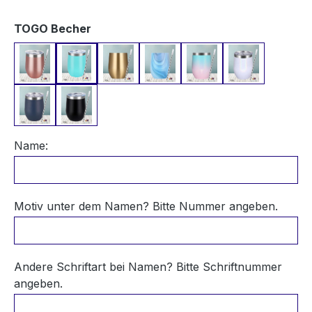
auswählen
TOGO Becher
Rosegold
Türkis
Champagner Gold
Blauer Marmor
Blau-Rosa Schimmer
Weiß Schim
Dunkelblau
Schwarz
Name:
Motiv unter dem Namen? Bitte Nummer angeben.
Andere Schriftart bei Namen? Bitte Schriftnummer
angeben.