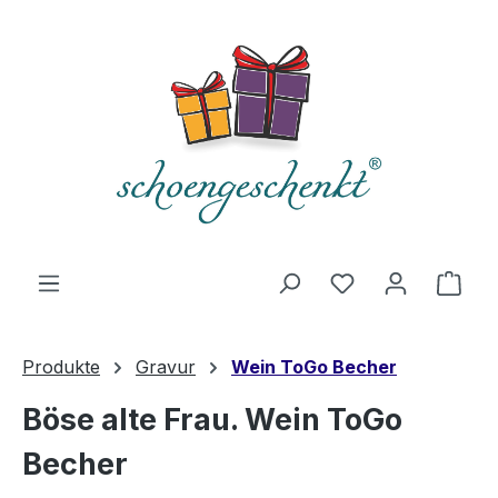
alt springen
Du hast 0 Produ
Ware
Produkte
Gravur
Wein ToGo Becher
Böse alte Frau. Wein ToGo
Becher