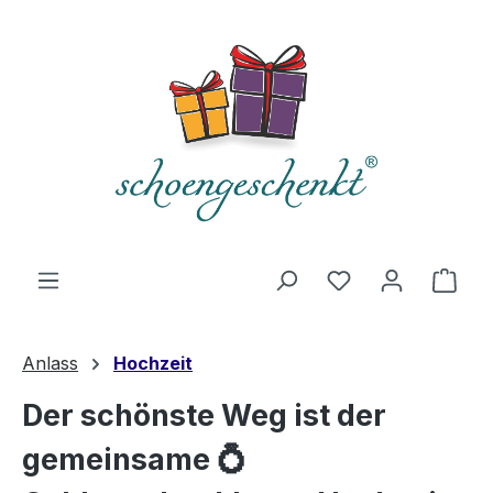
alt springen
Du hast 0 Produ
Ware
Anlass
Hochzeit
Der schönste Weg ist der
gemeinsame 💍