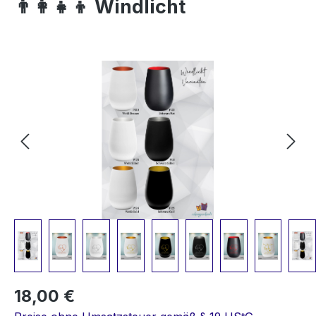
👨‍👩‍👧‍👦 Windlicht
Bildergalerie überspringen
18,00 €