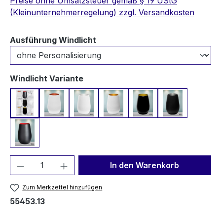
Preise ohne Umsatzsteuer gemäß § 19 UStG
(Kleinunternehmerregelung) zzgl. Versandkosten
auswählen
Ausführung Windlicht
auswählen
Windlicht Variante
Variante auswählen
Weiß Brone (P120)
Weiß Silber (P123)
Weiß Gold (P124)
Schwarz Gold (P125
Schwarz Silb
Schwarz Rot (P122)
Produkt Anzahl: Gib den gewünschten We
In den Warenkorb
Zum Merkzettel hinzufügen
55453.13