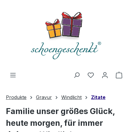
alt springen
Du hast 0 Produ
Ware
Produkte
Gravur
Windlicht
Zitate
Familie unser größes Glück,
heute morgen, für immer