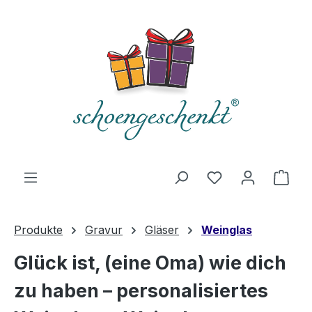
alt springen
Du hast 0 Produ
Ware
Produkte
Gravur
Gläser
Weinglas
Glück ist, (eine Oma) wie dich
zu haben – personalisiertes