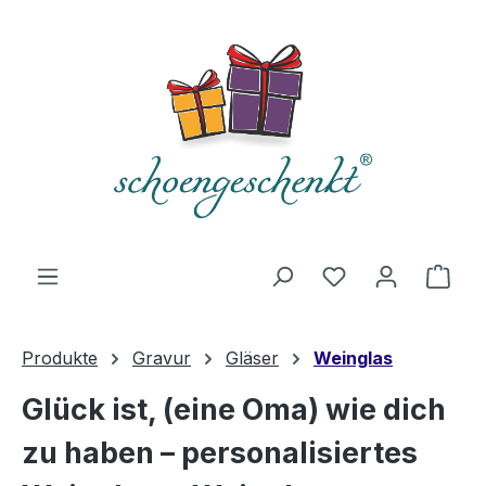
alt springen
Du hast 0 Produ
Ware
Produkte
Gravur
Gläser
Weinglas
Glück ist, (eine Oma) wie dich
zu haben – personalisiertes