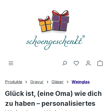
alt springen
Du hast 0 Produ
Ware
Produkte
Gravur
Gläser
Weinglas
Glück ist, (eine Oma) wie dich
zu haben – personalisiertes