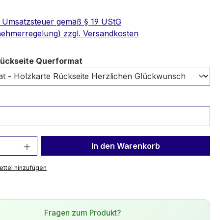
e Umsatzsteuer gemäß § 19 UStG
nehmerregelung) zzgl. Versandkosten
auswählen
Rückseite Querformat
 Anzahl: Gib den gewünschten Wert ein 
In den Warenkorb
ttel hinzufügen
Fragen zum Produkt?