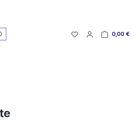
Du hast 0 Produkte auf 
0,00 €
Ware
te