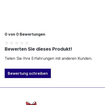
Kein Widerrufsrecht
0 von 0 Bewertungen
Bewerten Sie dieses Produkt!
Durchschnittliche Bewertung von 0 von 5 Sternen
Teilen Sie Ihre Erfahrungen mit anderen Kunden.
Bewertung schreiben