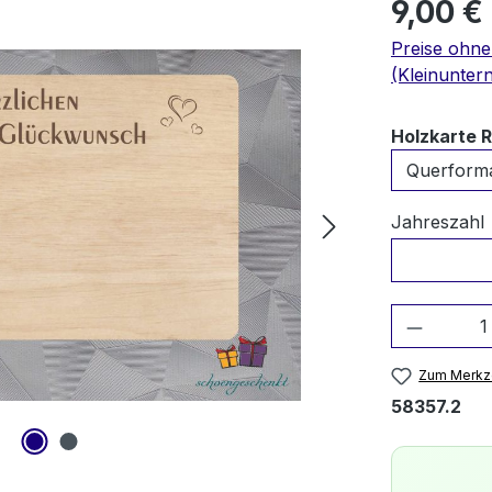
9,00 €
Preise ohn
(Kleinunter
Holzkarte 
Jahreszahl
Produkt
Zum Merkze
58357.2