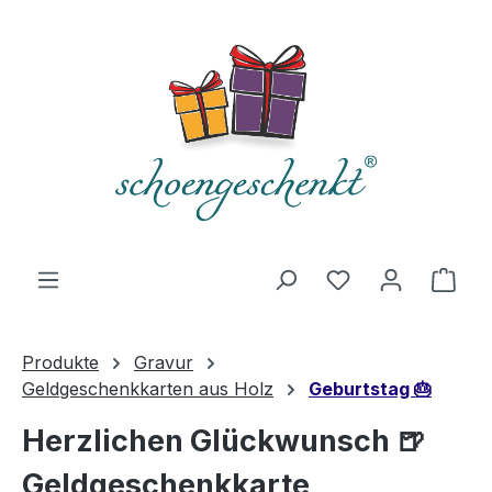
alt springen
Du hast 0 Produ
Ware
Produkte
Gravur
Geldgeschenkkarten aus Holz
Geburtstag 🎂
Herzlichen Glückwunsch 🍺
Geldgeschenkkarte