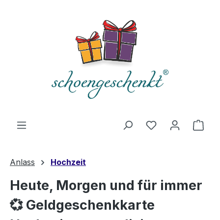
alt springen
Du hast 0 Produ
Ware
Anlass
Hochzeit
Heute, Morgen und für immer
💞 Geldgeschenkkarte