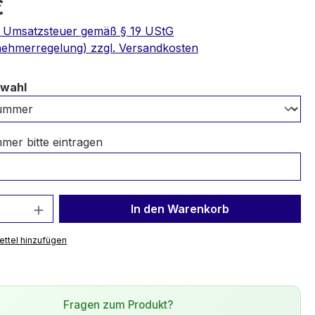
€
e Umsatzsteuer gemäß § 19 UStG
nehmerregelung) zzgl. Versandkosten
auswählen
swahl
er bitte eintragen
 Anzahl: Gib den gewünschten Wert ein 
In den Warenkorb
ttel hinzufügen
Fragen zum Produkt?