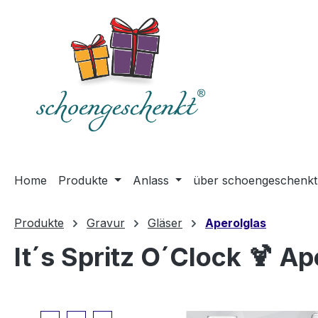
springen
Zur Hauptnavigation springen
Home
Produkte
Anlass
über schoengeschenkt
Produkte
Gravur
Gläser
Aperolglas
It´s Spritz O´Clock 🍹 Ap