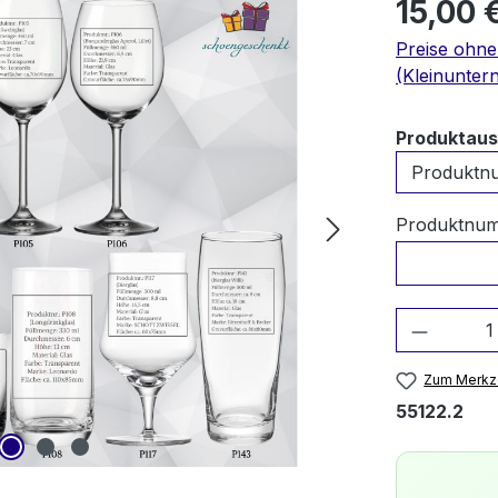
15,00 
Preise ohn
(Kleinunter
Produktau
Produktnumm
Produkt
Zum Merkze
55122.2