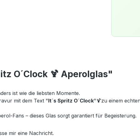
itz O´Clock 🍹 Aperolglas"
ders ist wie die liebsten Momente.
ravur mit dem Text "
It´s Spritz O´Clock
"
🍹
zu einem echten
rol-Fans – dieses Glas sorgt garantiert für Begeisterung.
asse mir eine Nachricht.