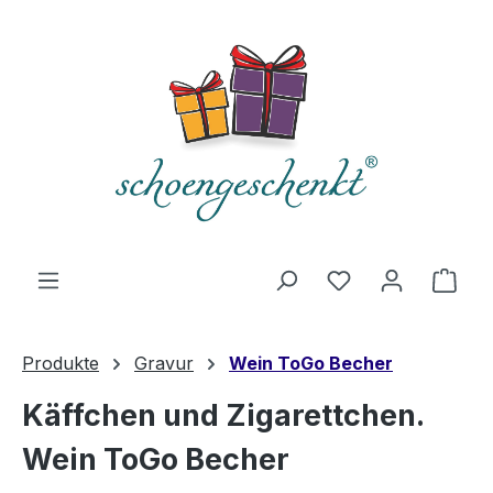
alt springen
Du hast 0 Produ
Ware
Produkte
Gravur
Wein ToGo Becher
Käffchen und Zigarettchen.
Wein ToGo Becher