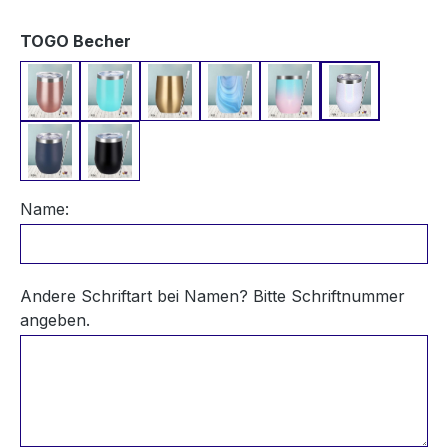
auswählen
TOGO Becher
Rosegold
Türkis
Champagner Gold
Blauer Marmor
Blau-Rosa Schimmer
Weiß Schim
Dunkelblau
Schwarz
Name:
Andere Schriftart bei Namen? Bitte Schriftnummer
angeben.