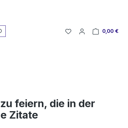
Du hast 0 Produkte auf 
0,00 €
Ware
u feiern, die in der
e Zitate