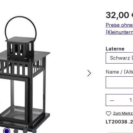
32,00 
Preise ohn
(Kleinunter
au
Laterne
Name / (Alt
Produkt
Zum Merkze
LT20038 .2