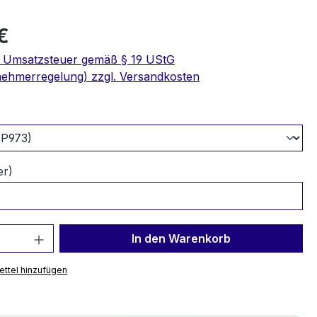
€
e Umsatzsteuer gemäß § 19 UStG
nehmerregelung) zzgl. Versandkosten
swählen
er)
 Anzahl: Gib den gewünschten Wert ein 
In den Warenkorb
ttel hinzufügen