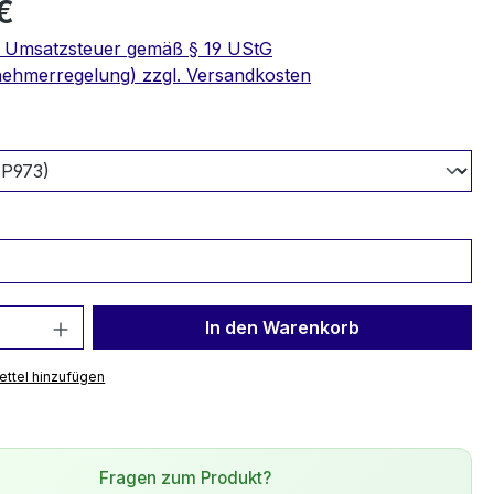
€
e Umsatzsteuer gemäß § 19 UStG
nehmerregelung) zzgl. Versandkosten
swählen
 Anzahl: Gib den gewünschten Wert ein 
In den Warenkorb
ttel hinzufügen
Fragen zum Produkt?