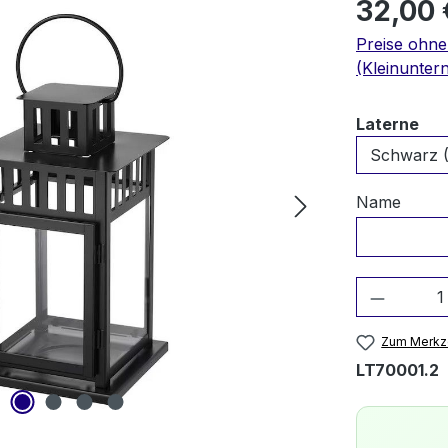
32,00 
Preise ohn
(Kleinunter
au
Laterne
Name
Produkt
Zum Merkze
LT70001.2