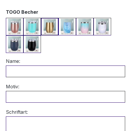
auswählen
TOGO Becher
Rosegold
Türkis
Champagner Gold
Blauer Marmor
Blau-Rosa Schimmer
Weiß Schim
Dunkelblau
Schwarz
Name:
Motiv:
Schriftart: