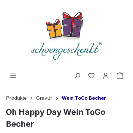
alt springen
Du hast 0 Produ
Ware
Produkte
Gravur
Wein ToGo Becher
Oh Happy Day Wein ToGo
Becher