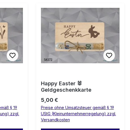
Happy Easter 🐰
Geldgeschenkkarte
Regulärer Preis:
5,00 €
emäß § 19
Preise ohne Umsatzsteuer gemäß § 19
ung) zzgl.
UStG (Kleinunternehmerregelung) zzgl.
Versandkosten