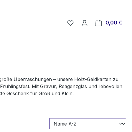
Du hast 0 Produkte auf 
0,00 €
Ware
r große Überraschungen – unsere Holz-Geldkarten zu
Frühlingsfest. Mit Gravur, Reagenzglas und liebevollen
kte Geschenk für Groß und Klein.