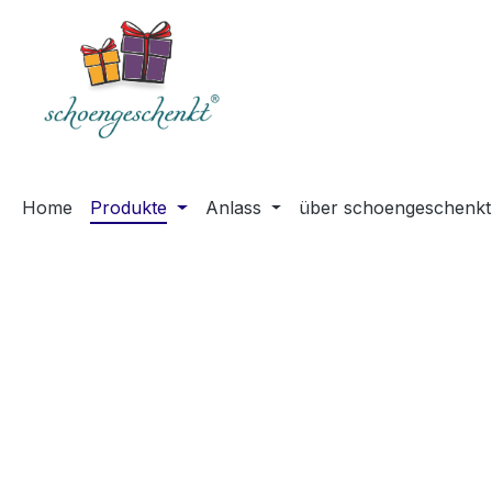
springen
Zur Hauptnavigation springen
Home
Produkte
Anlass
über schoengeschenkt