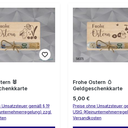
tern 🐰
Frohe Ostern 🥚
chenkkarte
Geldgeschenkkarte
 Preis:
Regulärer Preis:
5,00 €
e Umsatzsteuer gemäß § 19
Preise ohne Umsatzsteuer g
unternehmerregelung) zzgl.
UStG (Kleinunternehmerregel
ten
Versandkosten