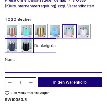
Preise ohne Umsatzsteuer gemäß § 19 UStG
(Kleinunternehmerregelung) zzgl. Versandkosten
auswählen
TOGO Becher
Rosegold
Türkis
Champagner Gold
Blauer Marmor
Blau-Rosa Schimmer
Weiß Schim
Dunkelgrün
Dunkelblau
Schwarz
Name:
Produkt Anzahl: Gib den gewünschten We
In den Warenkorb
Zum Merkzettel hinzufügen
SW10060.5