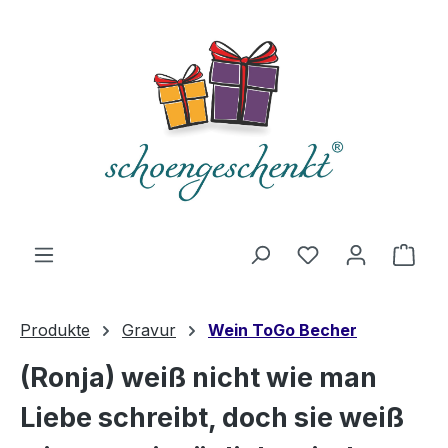
alt springen
Du hast 0 Produ
Ware
Produkte
Gravur
Wein ToGo Becher
(Ronja) weiß nicht wie man
Liebe schreibt, doch sie weiß