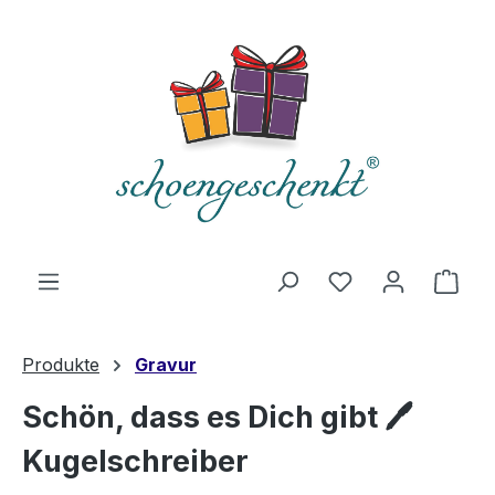
alt springen
Du hast 0 Produ
Ware
Produkte
Gravur
Schön, dass es Dich gibt 🖊️
Kugelschreiber