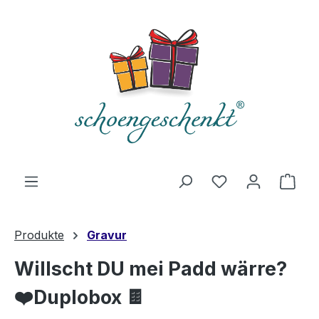
alt springen
Du hast 0 Produ
Ware
Produkte
Gravur
Willscht DU mei Padd wärre?
❤️Duplobox 🍫